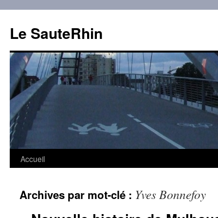
Aller
au
Le SauteRhin
contenu
Accueil
Yves Bonnefoy
Archives par mot-clé :