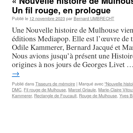
« Nouvelle histoire de Mulhous
Un fil rouge, en prologue
Publié le
12 novembre 2023
par
Bernard UMBRECHT
Une Nouvelle histoire de Mulhouse vient
éditions Mediapop. Elle est l’œuvre de tr
Odile Kammerer, Bernard Jacqué et Mar
Nous avions jusqu’à présent une Histoi
origines à nos jours de Georges Livet 
→
Publié dans
Tisseurs de mémoire
|
Marqué avec
"Nouvelle hist
DMC
,
Fil rouge de Mulhouse
,
Marcel Griaule
,
Marie-Claire Vitou
Kammerer
,
Rectangle de Foucault
,
Rouge de Mulhouse
,
Yves B