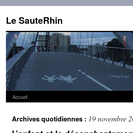
Aller
au
Le SauteRhin
contenu
Accueil
19 novembre 
Archives quotidiennes :