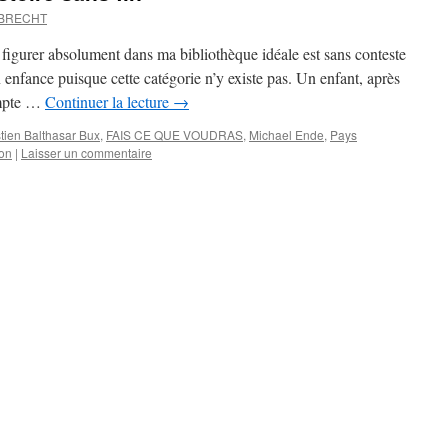
MBRECHT
igurer absolument dans ma bibliothèque idéale est sans conteste
n enfance puisque cette catégorie n’y existe pas. Un enfant, après
ompte …
Continuer la lecture
→
tien Balthasar Bux
,
FAIS CE QUE VOUDRAS
,
Michael Ende
,
Pays
on
|
Laisser un commentaire