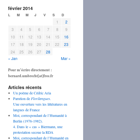
février 2014
L
M
M
J
V
S
D
1
2
3
4
5
6
7
8
9
10
11
12
13
14
15
16
17
18
19
20
21
22
23
24
25
26
27
28
« Jan
Mar »
Pour m’écrire directement :
bernard.umbrecht[at]free.fr
Articles récents
Un poème de Cédric Aria
Parution de
Florilangues
.
Une ouverture vers les littératures en
langues de France
Moi, correspondant de l’Humanité à
Berlin (1976-1982).
4. Dans le « cas » Biermann, une
protestation secoue la RDA
Moi, correspondant de l’Humanité en