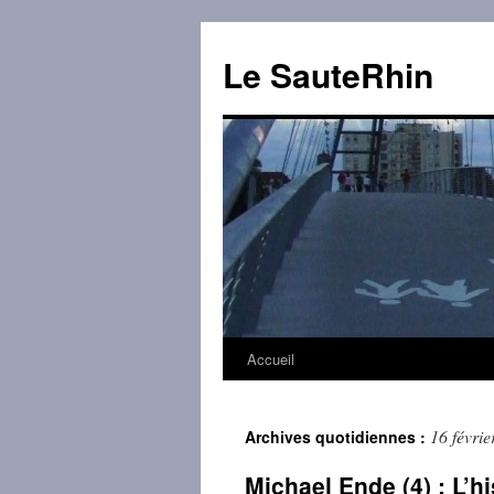
Aller
au
Le SauteRhin
contenu
Accueil
16 févri
Archives quotidiennes :
Michael Ende (4) : L’hi