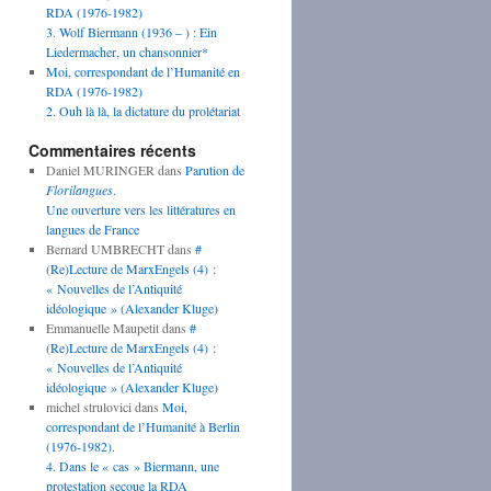
RDA (1976-1982)
3. Wolf Biermann (1936 – ) : Ein
Liedermacher, un chansonnier*
Moi, correspondant de l’Humanité en
RDA (1976-1982)
2. Ouh là là, la dictature du prolétariat
Commentaires récents
Daniel MURINGER
dans
Parution de
Florilangues
.
Une ouverture vers les littératures en
langues de France
Bernard UMBRECHT
dans
#
(Re)Lecture de MarxEngels (4) :
« Nouvelles de l’Antiquité
idéologique » (Alexander Kluge)
Emmanuelle Maupetit
dans
#
(Re)Lecture de MarxEngels (4) :
« Nouvelles de l’Antiquité
idéologique » (Alexander Kluge)
michel strulovici
dans
Moi,
correspondant de l’Humanité à Berlin
(1976-1982).
4. Dans le « cas » Biermann, une
protestation secoue la RDA