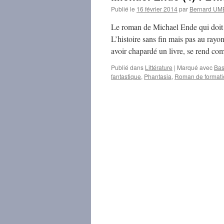
Publié le
16 février 2014
par
Bernard U
Le roman de Michael Ende qui doit f
L’histoire sans fin mais pas au rayo
avoir chapardé un livre, se rend c
Publié dans
Littérature
|
Marqué avec
Bas
fantastique
,
Phantasia
,
Roman de formati