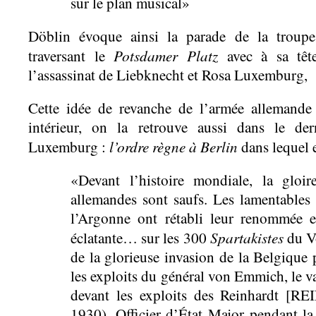
sur le plan musical»
Döblin évoque ainsi la parade de la trou
Potsdamer Platz
traversant le
avec à sa tête
l’assassinat de Liebknecht et Rosa Luxemburg, 
Cette idée de revanche de l’armée allemande
intérieur, on la retrouve aussi dans le der
l’ordre règne à Berlin
Luxemburg :
dans lequel e
«Devant l’histoire mondiale, la gloi
allemandes sont saufs. Les lamentables 
l’Argonne ont rétabli leur renommée e
Spartakistes
éclatante… sur les 300
du Vo
de la glorieuse invasion de la Belgique 
les exploits du général von Emmich, le v
devant les exploits des Reinhardt [R
1930). Officier d’État Major pendant la