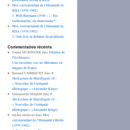
Moi, correspondant de l’Humanité en
RDA (1976-1982)
3. Wolf Biermann (1936 – ) : Ein
Liedermacher, un chansonnier*
Moi, correspondant de l’Humanité en
RDA (1976-1982)
2. Ouh là là, la dictature du prolétariat
Commentaires récents
Daniel MURINGER
dans
Parution de
Florilangues
.
Une ouverture vers les littératures en
langues de France
Bernard UMBRECHT
dans
#
(Re)Lecture de MarxEngels (4) :
« Nouvelles de l’Antiquité
idéologique » (Alexander Kluge)
Emmanuelle Maupetit
dans
#
(Re)Lecture de MarxEngels (4) :
« Nouvelles de l’Antiquité
idéologique » (Alexander Kluge)
michel strulovici
dans
Moi,
correspondant de l’Humanité à Berlin
(1976-1982).