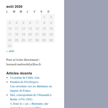
août 2026
L
M
M
J
V
S
D
1
2
3
4
5
6
7
8
9
10
11
12
13
14
15
16
17
18
19
20
21
22
23
24
25
26
27
28
29
30
31
« Juin
Pour m’écrire directement :
bernard.umbrecht[at]free.fr
Articles récents
Un poème de Cédric Aria
Parution de
Florilangues
.
Une ouverture vers les littératures en
langues de France
Moi, correspondant de l’Humanité à
Berlin (1976-1982).
4. Dans le « cas » Biermann, une
protestation secoue la RDA