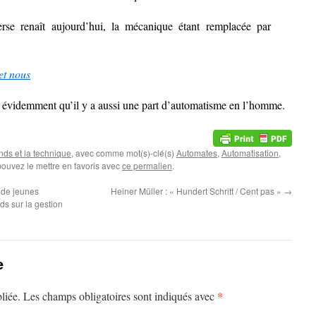
se renaît aujourd’hui, la mécanique étant remplacée par
et nous
ser évidemment qu’il y a aussi une part d’automatisme en l’homme.
ds et la technique
, avec comme mot(s)-clé(s)
Automates
,
Automatisation
,
pouvez le mettre en favoris avec
ce permalien
.
» de jeunes
Heiner Müller : « Hundert Schritt / Cent pas »
→
s sur la gestion
e
*
liée.
Les champs obligatoires sont indiqués avec