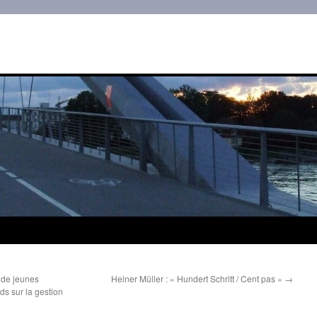
» de jeunes
Heiner Müller : « Hundert Schritt / Cent pas »
→
s sur la gestion