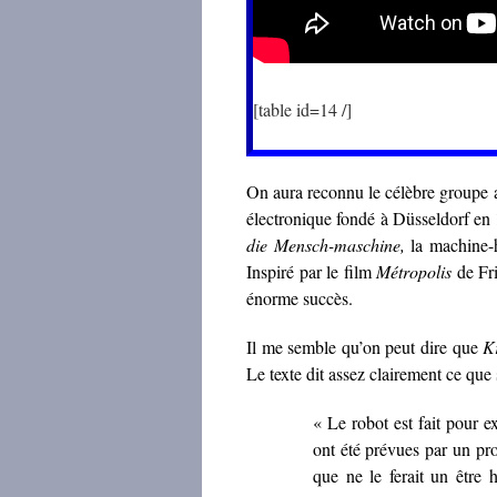
[table id=14 /]
On aura reconnu le célèbre groupe
électronique fondé à Düsseldorf en
die Mensch-maschine,
la machine-h
Inspiré par le film
Métropolis
de Fri
énorme succès.
Il me semble qu’on peut dire que
K
Le texte dit assez clairement ce que
« Le robot est fait pour 
ont été prévues par un pro
que ne le ferait un être 