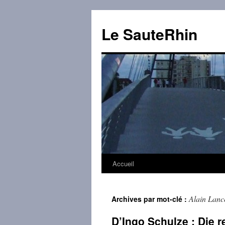
Aller
au
Le SauteRhin
contenu
Accueil
Alain Lanc
Archives par mot-clé :
D’Ingo Schulze : Die 