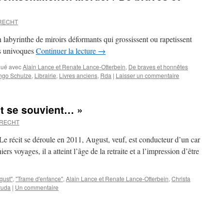
BRECHT
abyrinthe de miroirs déformants qui grossissent ou rapetissent
its univoques
Continuer la lecture
→
ué avec
Alain Lance et Renate Lance-Otterbein
,
De braves et honnêtes
ngo Schulze
,
Librairie
,
Livres anciens
,
Rda
|
Laisser un commentaire
st se souvient… »
BRECHT
Le récit se déroule en 2011, August, veuf, est conducteur d’un car
ers voyages, il a atteint l’âge de la retraite et a l’impression d’être
gust"
,
"Trame d'enfance"
,
Alain Lance et Renate Lance-Otterbein
,
Christa
ruda
|
Un commentaire