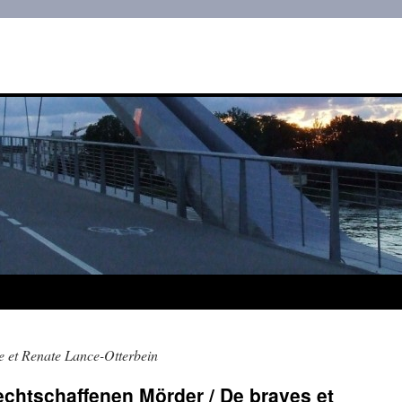
e et Renate Lance-Otterbein
rechtschaffenen Mörder / De braves et