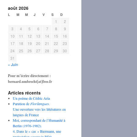
août 2026
L
M
M
J
V
S
D
1
2
3
4
5
6
7
8
9
10
11
12
13
14
15
16
17
18
19
20
21
22
23
24
25
26
27
28
29
30
31
« Juin
Pour m’écrire directement :
bernard.umbrecht[at]free.fr
Articles récents
Un poème de Cédric Aria
Parution de
Florilangues
.
Une ouverture vers les littératures en
langues de France
Moi, correspondant de l’Humanité à
Berlin (1976-1982).
4. Dans le « cas » Biermann, une
protestation secoue la RDA