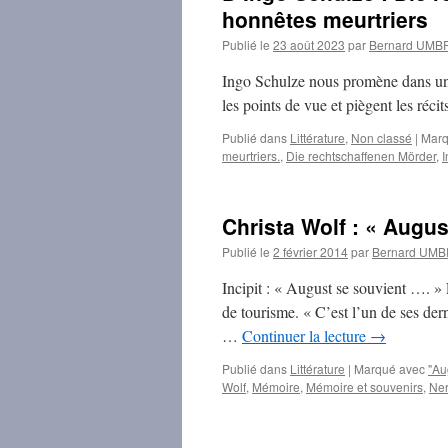
honnêtes meurtriers
Publié le
23 août 2023
par
Bernard UM
Ingo Schulze nous promène dans un l
les points de vue et piègent les réc
Publié dans
Littérature
,
Non classé
|
Marq
meurtriers.
,
Die rechtschaffenen Mörder
,
I
Christa Wolf : « Augu
Publié le
2 février 2014
par
Bernard UM
Incipit : « August se souvient …. » 
de tourisme. « C’est l’un de ses derni
…
Continuer la lecture
→
Publié dans
Littérature
|
Marqué avec
"Au
Wolf
,
Mémoire
,
Mémoire et souvenirs
,
Ne