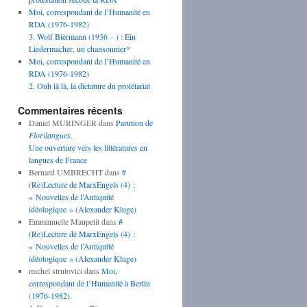
Moi, correspondant de l’Humanité en
RDA (1976-1982)
3. Wolf Biermann (1936 – ) : Ein
Liedermacher, un chansonnier*
Moi, correspondant de l’Humanité en
RDA (1976-1982)
2. Ouh là là, la dictature du prolétariat
Commentaires récents
Daniel MURINGER
dans
Parution de
Florilangues
.
Une ouverture vers les littératures en
langues de France
Bernard UMBRECHT
dans
#
(Re)Lecture de MarxEngels (4) :
« Nouvelles de l’Antiquité
idéologique » (Alexander Kluge)
Emmanuelle Maupetit
dans
#
(Re)Lecture de MarxEngels (4) :
« Nouvelles de l’Antiquité
idéologique » (Alexander Kluge)
michel strulovici
dans
Moi,
correspondant de l’Humanité à Berlin
(1976-1982).