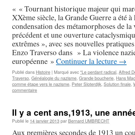
« « Tournant historique majeur qui ma
XXème siècle, la Grande Guerre a été à
condensation des métamorphoses de la v
précédent et une ouverture cataclysmiqu
extrêmes », avec ses nouvelles pratiques
Enzo Traverso dans » La violence nazie
européenne »
Continuer la lecture
→
Publié dans
Histoire
|
Marqué avec
"Le perdant radical
,
Alfred D
Traverso
,
Généalogie du nazisme
,
Grande boucherie
,
Hans Mag
comme étape vers le nazisme
,
Peter Sloterdijk
,
Solution finale
,
commentaire
Il y a cent ans,1913, une anné
Publié le
14 janvier 2013
par
Bernard UMBRECHT
Aux premières secondes de 1913 un coup