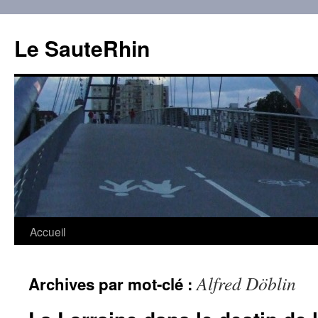
Aller
au
Le SauteRhin
contenu
Accueil
Alfred Döblin
Archives par mot-clé :