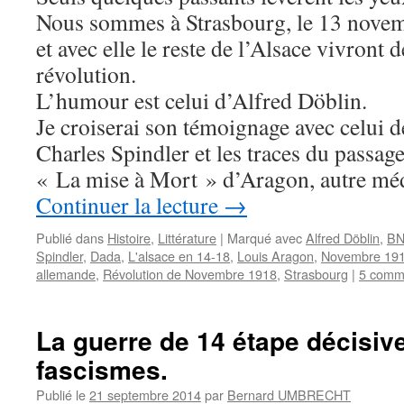
Nous sommes à Strasbourg, le 13 novem
et avec elle le reste de l’Alsace vivront 
révolution.
L’humour est celui d’Alfred Döblin.
Je croiserai son témoignage avec celui 
Charles Spindler et les traces du passag
« La mise à Mort » d’Aragon, autre méde
Continuer la lecture
→
Publié dans
Histoire
,
Littérature
|
Marqué avec
Alfred Döblin
,
B
Spindler
,
Dada
,
L'alsace en 14-18
,
Louis Aragon
,
Novembre 191
allemande
,
Révolution de Novembre 1918
,
Strasbourg
|
5 comm
La guerre de 14 étape décisive
fascismes.
Publié le
21 septembre 2014
par
Bernard UMBRECHT