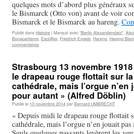
quelques mots d’abord plus généraux sur
le Bismarck (Otto von) avant de voir co
Bismarck et le Bismarck au hareng.
Cont
Publié dans
Histoire
|
Marqué avec
"Berlin Alexanderplatz"
,
Ale
Bonapartisme
,
Escoffier
,
Friedrich Engels
,
Hareng
,
Hareng Bism
commentaires
Strasbourg 13 novembre 1918 
le drapeau rouge flottait sur la
cathédrale, mais l’orgue n’en 
pour autant » (Alfred Döblin)
Publié le
13 novembre 2014
par
Bernard UMBRECHT
« Depuis midi le drapeau rouge flottait s
cathédrale, mais l’orgue n’en jouait pas
Seuls quelques passants levèrent les yeu