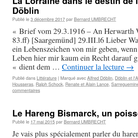
La Lorraine dans le destin de l
Döblin
Publié le
3 décembre 2017
par
Bernard UMBRECHT
« Brief vom 29.3.1916 – An Herwarth W
83.ff) [Saargemünd] 29.III.l6 Lieber W
ein Lebenszeichen von mir geben, wenn 
Leben hier mir kaum ein Recht darauf gi
« dient dem …
Continuer la lecture
→
Publié dans
Littérature
|
Marqué avec
Alfred Döblin
,
Döblin et l'
Housseras
,
Ralph Schock
,
Renate et Alain Lance
,
Sarreguemin
commentaires
Le Hareng Bismarck, un pois
Publié le
17 mai 2015
par
Bernard UMBRECHT
Je vais plus spécialement parler du har