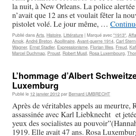
la nuit, à New Orleans. La police alertée a
n’avait que 12 ans et voulait fêter la no
pistolet volé. Le jour même, …
Continue
Publié dans
Arts
,
Histoire
,
Littérature
|
Marqué avec
"1913"
,
Aff
Amok
,
André Breton
,
Apollinaire
,
Avant-guerre 1914
,
Carl Ster
Wagner
,
Ernst Stadler
,
Expressionisme
,
Florian Illies
,
Freud
,
Ka
Marcel Duchmap
,
Proust
,
Robert Musil
,
Rosa Luxembourg
,
Tho
L’hommage d’Albert Schweitze
Luxemburg
Publié le
12 janvier 2012
par
Bernard UMBRECHT
Après de véritables appels au meurtre,
assassinée avec Karl Liebknecht et jetée
yeux des socialistes au pouvoir”(Hannah
1919. Elle avait 47 ans. Rosa Luxemburg