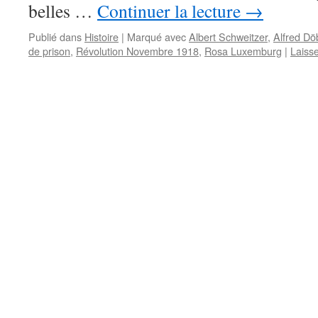
belles …
Continuer la lecture
→
Publié dans
Histoire
|
Marqué avec
Albert Schweitzer
,
Alfred Dö
de prison
,
Révolution Novembre 1918
,
Rosa Luxemburg
|
Laiss