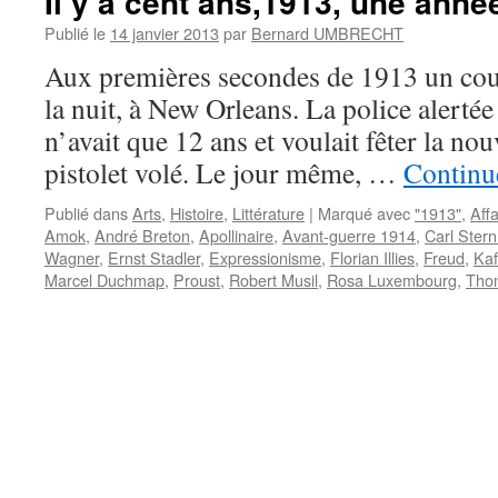
Il y a cent ans,1913, une anné
Publié le
14 janvier 2013
par
Bernard UMBRECHT
Aux premières secondes de 1913 un coup
la nuit, à New Orleans. La police alertée a
n’avait que 12 ans et voulait fêter la no
pistolet volé. Le jour même, …
Continue
Publié dans
Arts
,
Histoire
,
Littérature
|
Marqué avec
"1913"
,
Aff
Amok
,
André Breton
,
Apollinaire
,
Avant-guerre 1914
,
Carl Ster
Wagner
,
Ernst Stadler
,
Expressionisme
,
Florian Illies
,
Freud
,
Ka
Marcel Duchmap
,
Proust
,
Robert Musil
,
Rosa Luxembourg
,
Tho