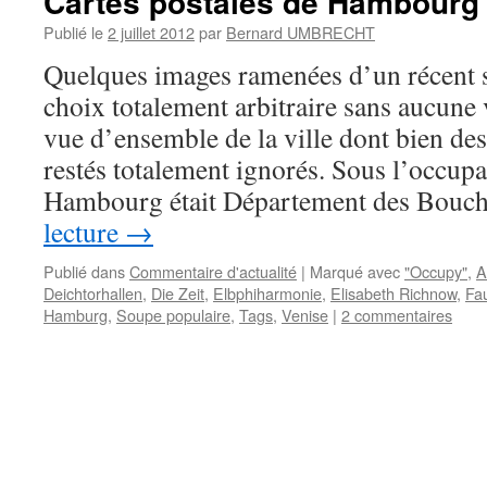
Cartes postales de Hambourg
Publié le
2 juillet 2012
par
Bernard UMBRECHT
Quelques images ramenées d’un récent 
choix totalement arbitraire sans aucune
vue d’ensemble de la ville dont bien de
restés totalement ignorés. Sous l’occup
Hambourg était Département des Bou
lecture
→
Publié dans
Commentaire d'actualité
|
Marqué avec
"Occupy"
,
A
Deichtorhallen
,
Die Zeit
,
Elbphiharmonie
,
Elisabeth Richnow
,
Fa
Hamburg
,
Soupe populaire
,
Tags
,
Venise
|
2 commentaires