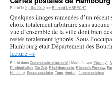
Cartes postales de Hambourg
Publié le
2 juillet 2012
par
Bernard UMBRECHT
Quelques images ramenées d’un récent 
choix totalement arbitraire sans aucune
vue d’ensemble de la ville dont bien de
restés totalement ignorés. Sous l’occup
Hambourg était Département des Bou
lecture
→
Publié dans
Commentaire d'actualité
|
Marqué avec
"Occupy"
,
A
Deichtorhallen
,
Die Zeit
,
Elbphiharmonie
,
Elisabeth Richnow
,
Fa
Hamburg
,
Soupe populaire
,
Tags
,
Venise
|
2 commentaires