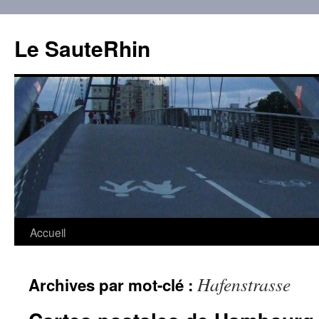
Aller
au
Le SauteRhin
contenu
Accueil
Hafenstrasse
Archives par mot-clé :