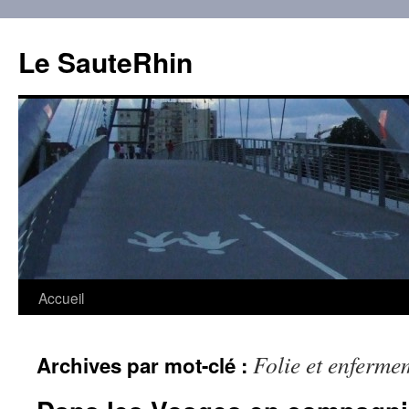
Aller
au
Le SauteRhin
contenu
Accueil
Folie et enferme
Archives par mot-clé :