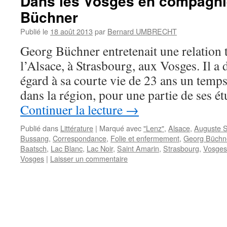
Dans les Vosges en compagni
Büchner
Publié le
18 août 2013
par
Bernard UMBRECHT
Georg Büchner entretenait une relation t
l’Alsace, à Strasbourg, aux Vosges. Il a 
égard à sa courte vie de 23 ans un temp
dans la région, pour une partie de ses 
Continuer la lecture
→
Publié dans
Littérature
|
Marqué avec
"Lenz"
,
Alsace
,
Auguste S
Bussang
,
Correspondance
,
Folie et enfermement
,
Georg Büchn
Baatsch
,
Lac Blanc
,
Lac Noir
,
Saint Amarin
,
Strasbourg
,
Vosges
Vosges
|
Laisser un commentaire