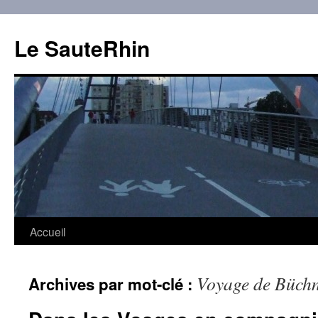
Aller
au
Le SauteRhin
contenu
Accueil
Voyage de Büchn
Archives par mot-clé :