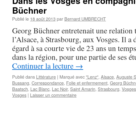
Dans les Vosges en compagni
Büchner
Publié le
18 août 2013
par
Bernard UMBRECHT
Georg Büchner entretenait une relation t
l’Alsace, à Strasbourg, aux Vosges. Il a 
égard à sa courte vie de 23 ans un temp
dans la région, pour une partie de ses 
Continuer la lecture
→
Publié dans
Littérature
|
Marqué avec
"Lenz"
,
Alsace
,
Auguste S
Bussang
,
Correspondance
,
Folie et enfermement
,
Georg Büchn
Baatsch
,
Lac Blanc
,
Lac Noir
,
Saint Amarin
,
Strasbourg
,
Vosges
Vosges
|
Laisser un commentaire