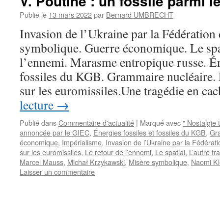
V. Poutine : un fossile parmi l
Publié le
13 mars 2022
par
Bernard UMBRECHT
Invasion de l’Ukraine par la Fédération
symbolique. Guerre économique. Le spat
l’ennemi. Marasme entropique russe. Éne
fossiles du KGB. Grammaire nucléaire. L
sur les euromissiles.Une tragédie en c
lecture
→
Publié dans
Commentaire d'actualité
|
Marqué avec
" Nostalgie 
annoncée par le GIEC
,
Énergies fossiles et fossiles du KGB
,
Gr
économique
,
Impérialisme
,
Invasion de l’Ukraine par la Fédérat
sur les euromissiles
,
Le retour de l’ennemi
,
Le spatial
,
L’autre tr
Marcel Mauss
,
Michał Krzykawski
,
Misère symbolique
,
Naomi Kl
Laisser un commentaire