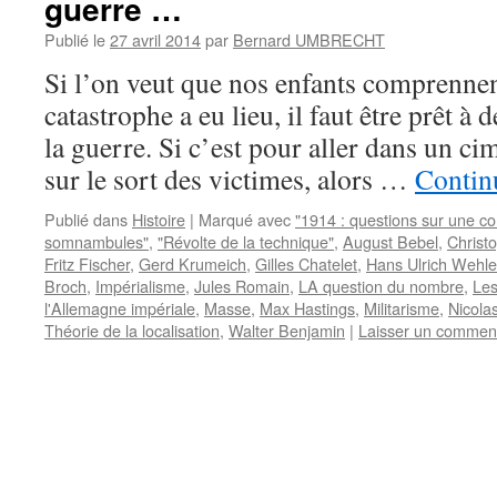
guerre …
Publié le
27 avril 2014
par
Bernard UMBRECHT
Si l’on veut que nos enfants comprennen
catastrophe a eu lieu, il faut être prêt à 
la guerre. Si c’est pour aller dans un ci
sur le sort des victimes, alors …
Continu
Publié dans
Histoire
|
Marqué avec
"1914 : questions sur une 
somnambules"
,
"Révolte de la technique"
,
August Bebel
,
Christ
Fritz Fischer
,
Gerd Krumeich
,
Gilles Chatelet
,
Hans Ulrich Wehle
Broch
,
Impérialisme
,
Jules Romain
,
LA question du nombre
,
Les
l'Allemagne impériale
,
Masse
,
Max Hastings
,
Militarisme
,
Nicola
Théorie de la localisation
,
Walter Benjamin
|
Laisser un commen