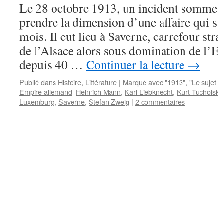
Le 28 octobre 1913, un incident somme t
prendre la dimension d’une affaire qui s
mois. Il eut lieu à Saverne, carrefour st
de l’Alsace alors sous domination de l
depuis 40 …
Continuer la lecture
→
Publié dans
Histoire
,
Littérature
|
Marqué avec
"1913"
,
"Le sujet
Empire allemand
,
Heinrich Mann
,
Karl Liebknecht
,
Kurt Tuchols
Luxemburg
,
Saverne
,
Stefan Zweig
|
2 commentaires