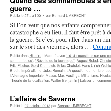
Quand des somnambules s’en v
guerre …
Publié le
27 avril 2014
par
Bernard UMBRECHT
Si l’on veut que nos enfants comprennen
catastrophe a eu lieu, il faut être prêt à 
la guerre. Si c’est pour aller dans un ci
sur le sort des victimes, alors …
Continu
Publié dans
Histoire
|
Marqué avec
"1914 : questions sur une 
somnambules"
,
"Révolte de la technique"
,
August Bebel
,
Christ
Fritz Fischer
,
Gerd Krumeich
,
Gilles Chatelet
,
Hans Ulrich Wehle
Broch
,
Impérialisme
,
Jules Romain
,
LA question du nombre
,
Les
l'Allemagne impériale
,
Masse
,
Max Hastings
,
Militarisme
,
Nicola
Théorie de la localisation
,
Walter Benjamin
|
Laisser un commen
L’affaire de Saverne
Publié le
27 octobre 2013
par
Bernard UMBRECHT