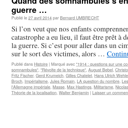
Quand des somnambules s’en v
guerre …
Publié le
27 avril 2014
par
Bernard UMBRECHT
Si l’on veut que nos enfants comprennen
catastrophe a eu lieu, il faut être prêt à 
la guerre. Si c’est pour aller dans un ci
sur le sort des victimes, alors …
Continu
Publié dans
Histoire
|
Marqué avec
"1914 : questions sur une 
somnambules"
,
"Révolte de la technique"
,
August Bebel
,
Christ
Fritz Fischer
,
Gerd Krumeich
,
Gilles Chatelet
,
Hans Ulrich Wehle
Broch
,
Impérialisme
,
Jules Romain
,
LA question du nombre
,
Les
l'Allemagne impériale
,
Masse
,
Max Hastings
,
Militarisme
,
Nicola
Théorie de la localisation
,
Walter Benjamin
|
Laisser un commen