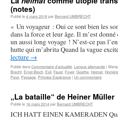
La
comme utopie trans
heimat
(notes)
Publié le
4 mars 2018
par
Bernard UMBRECHT
« Un voyageur : Oui ce sont bien les som
dans la force et leur âge. Il m’est donné
un aussi long voyage ! N’est-ce pas l’end
hutte qui m’abrita Quand la vague exci
lecture
→
Publié dans
Commentaire d'actualité
,
Langue allemande
|
Marq
Brecht
,
Ernst Bloch
,
Exil
,
Faust
,
Foyer
,
Goethe
,
Heimat
,
Homèr
Pays
,
Paysage
,
Principe Espérance
|
Un commentaire
„La bataille“ de Heiner Müller
Publié le
16 mars 2014
par
Bernard UMBRECHT
ICH HATT EINEN KAMERADEN Quatre 