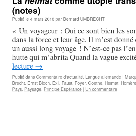
La
comme utopie trans
heimat
(notes)
Publié le
4 mars 2018
par
Bernard UMBRECHT
« Un voyageur : Oui ce sont bien les som
dans la force et leur âge. Il m’est donné
un aussi long voyage ! N’est-ce pas l’end
hutte qui m’abrita Quand la vague exci
lecture
→
Publié dans
Commentaire d'actualité
,
Langue allemande
|
Marq
Brecht
,
Ernst Bloch
,
Exil
,
Faust
,
Foyer
,
Goethe
,
Heimat
,
Homèr
Pays
,
Paysage
,
Principe Espérance
|
Un commentaire