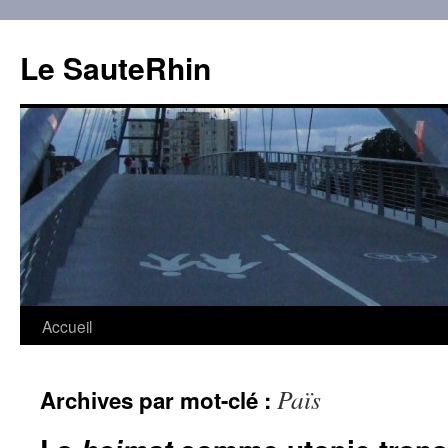
Aller
au
Le SauteRhin
contenu
Accueil
Païs
Archives par mot-clé :