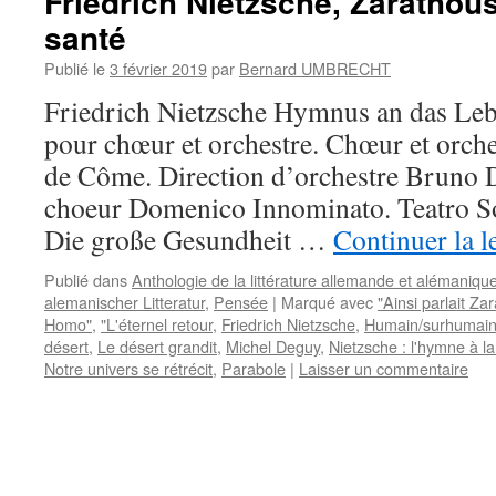
Friedrich Nietzsche, Zarathous
santé
Publié le
3 février 2019
par
Bernard UMBRECHT
Friedrich Nietzsche Hymnus an das Leb
pour chœur et orchestre. Chœur et orch
de Côme. Direction d’orchestre Bruno 
choeur Domenico Innominato. Teatro S
Die große Gesundheit …
Continuer la l
Publié dans
Anthologie de la littérature allemande et alémaniqu
alemanischer Litteratur
,
Pensée
|
Marqué avec
"Ainsi parlait Za
Homo"
,
"L'éternel retour
,
Friedrich Nietzsche
,
Humain/surhumai
désert
,
Le désert grandit
,
Michel Deguy
,
Nietzsche : l'hymne à la
Notre univers se rétrécit
,
Parabole
|
Laisser un commentaire