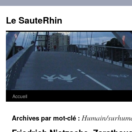
Aller
au
Le SauteRhin
contenu
Accueil
Humain/surhum
Archives par mot-clé :