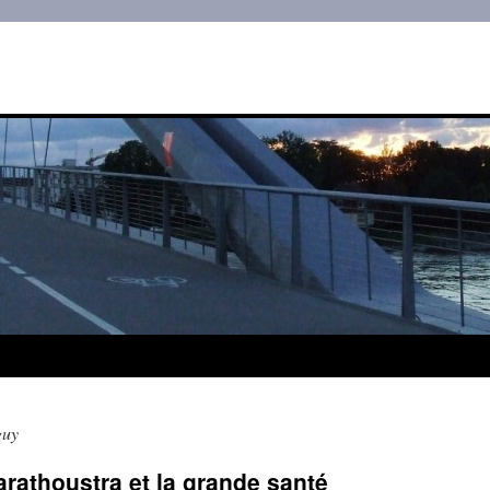
guy
arathoustra et la grande santé