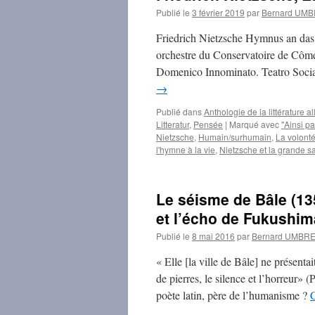
Publié le
3 février 2019
par
Bernard UM
Friedrich Nietzsche Hymnus an das
orchestre du Conservatoire de Côme
Domenico Innominato. Teatro Soci
→
Publié dans
Anthologie de la littérature
Litteratur
,
Pensée
|
Marqué avec
"Ainsi pa
Nietzsche
,
Humain/surhumain
,
La volont
l'hymne à la vie
,
Nietzsche et la grande s
Le séisme de Bâle (13
et l’écho de Fukushim
Publié le
8 mai 2016
par
Bernard UMBR
« Elle [la ville de Bâle] ne présenta
de pierres, le silence et l’horreur» 
poète latin, père de l’humanisme ?
C