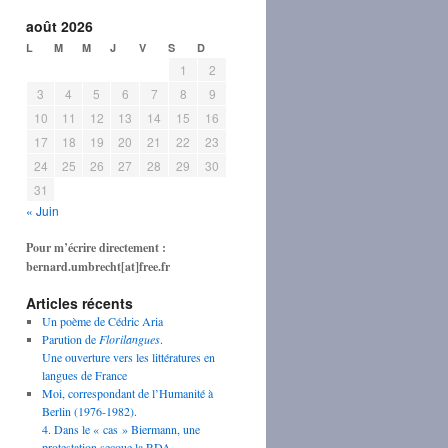
août 2026
L
M
M
J
V
S
D
1
2
3
4
5
6
7
8
9
10
11
12
13
14
15
16
17
18
19
20
21
22
23
24
25
26
27
28
29
30
31
« Juin
Pour m’écrire directement :
bernard.umbrecht[at]free.fr
Articles récents
Un poème de Cédric Aria
Parution de
Florilangues
.
Une ouverture vers les littératures en
langues de France
Moi, correspondant de l’Humanité à
Berlin (1976-1982).
4. Dans le « cas » Biermann, une
protestation secoue la RDA