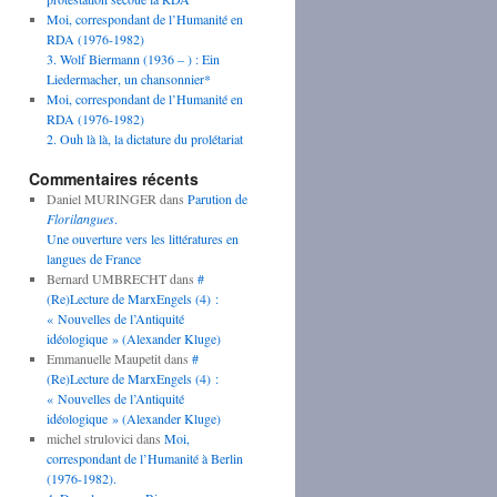
Moi, correspondant de l’Humanité en
RDA (1976-1982)
3. Wolf Biermann (1936 – ) : Ein
Liedermacher, un chansonnier*
Moi, correspondant de l’Humanité en
RDA (1976-1982)
2. Ouh là là, la dictature du prolétariat
Commentaires récents
Daniel MURINGER
dans
Parution de
Florilangues
.
Une ouverture vers les littératures en
langues de France
Bernard UMBRECHT
dans
#
(Re)Lecture de MarxEngels (4) :
« Nouvelles de l’Antiquité
idéologique » (Alexander Kluge)
Emmanuelle Maupetit
dans
#
(Re)Lecture de MarxEngels (4) :
« Nouvelles de l’Antiquité
idéologique » (Alexander Kluge)
michel strulovici
dans
Moi,
correspondant de l’Humanité à Berlin
(1976-1982).