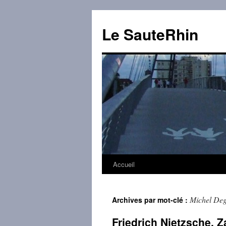
Aller
au
Le SauteRhin
contenu
Accueil
Michel De
Archives par mot-clé :
Friedrich Nietzsche, Z