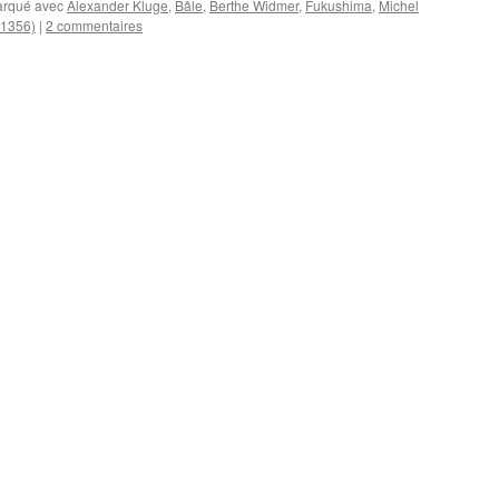
rqué avec
Alexander Kluge
,
Bâle
,
Berthe Widmer
,
Fukushima
,
Michel
(1356)
|
2 commentaires