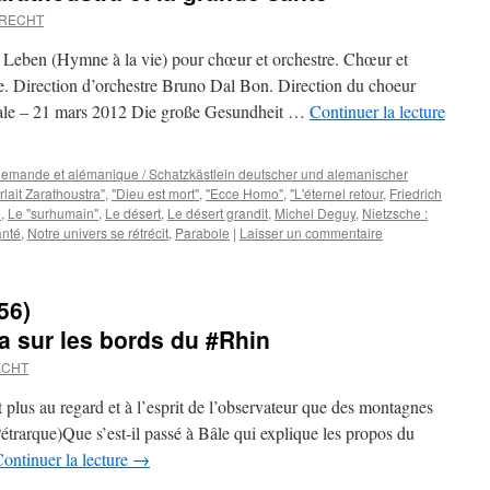
BRECHT
 Leben (Hymne à la vie) pour chœur et orchestre. Chœur et
. Direction d’orchestre Bruno Dal Bon. Direction du choeur
ale – 21 mars 2012 Die große Gesundheit …
Continuer la lecture
 allemande et alémanique / Schatzkästlein deutscher und alemanischer
rlait Zarathoustra"
,
"Dieu est mort"
,
"Ecce Homo"
,
"L'éternel retour
,
Friedrich
é
,
Le "surhumain"
,
Le désert
,
Le désert grandit
,
Michel Deguy
,
Nietzsche :
anté
,
Notre univers se rétrécit
,
Parabole
|
Laisser un commentaire
56)
a sur les bords du #Rhin
ECHT
it plus au regard et à l’esprit de l’observateur que des montagnes
(Pétrarque)Que s’est-il passé à Bâle qui explique les propos du
ontinuer la lecture
→