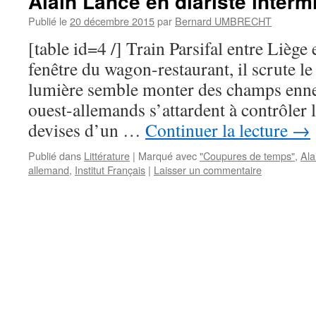
Alain Lance en diariste intermi
Publié le
20 décembre 2015
par
Bernard UMBRECHT
[table id=4 /] Train Parsifal entre Liège
fenêtre du wagon-restaurant, il scrute le
lumière semble monter des champs enne
ouest-allemands s’attardent à contrôler le
devises d’un …
Continuer la lecture
→
Publié dans
Littérature
|
Marqué avec
"Coupures de temps"
,
Ala
allemand
,
Institut Français
|
Laisser un commentaire