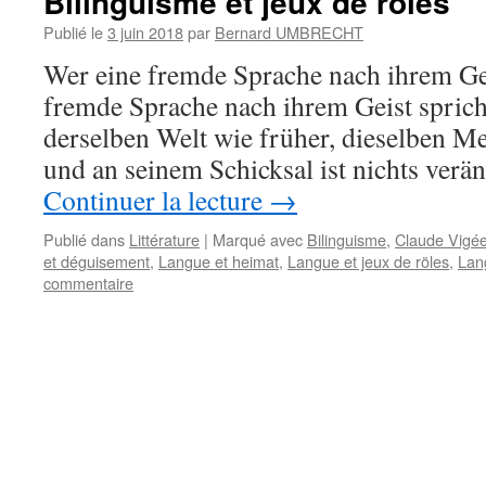
Bilinguisme et jeux de rôles
Publié le
3 juin 2018
par
Bernard UMBRECHT
Wer eine fremde Sprache nach ihrem Gei
fremde Sprache nach ihrem Geist spricht
derselben Welt wie früher, dieselben M
und an seinem Schicksal ist nichts veränd
Continuer la lecture
→
Publié dans
Littérature
|
Marqué avec
Bilinguisme
,
Claude Vigé
et déguisement
,
Langue et heimat
,
Langue et jeux de röles
,
Lan
commentaire