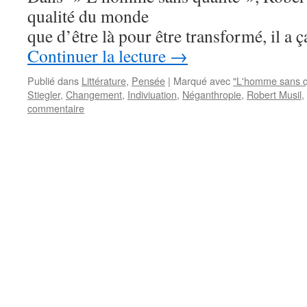
qualité du monde
que d’être là pour être transformé, il a 
Continuer la lecture
→
Publié dans
Littérature
,
Pensée
|
Marqué avec
"L'homme sans q
Stiegler
,
Changement
,
Indiviuation
,
Néganthropie
,
Robert Musil
,
commentaire