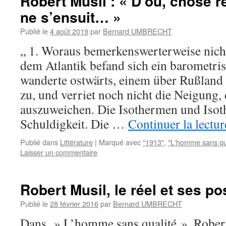
Robert Musil : « D’où, chose r
ne s’ensuit… »
Publié le
4 août 2019
par
Bernard UMBRECHT
„ 1. Woraus bemerkenswerterweise nich
dem Atlantik befand sich ein barometr
wanderte ostwärts, einem über Rußlan
zu, und verriet noch nicht die Neigung,
auszuweichen. Die Isothermen und Isoth
Schuldigkeit. Die …
Continuer la lectu
Publié dans
Littérature
|
Marqué avec
"1913"
,
"L'homme sans qu
Laisser un commentaire
Robert Musil, le réel et ses po
Publié le
28 février 2016
par
Bernard UMBRECHT
Dans » L’homme sans qualité », Robert 