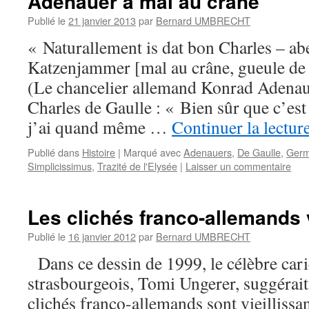
Adenauer a mal au crâne
Publié le
21 janvier 2013
par
Bernard UMBRECHT
« Naturallement is dat bon Charles – ab
Katzenjammer [mal au crâne, gueule de 
(Le chancelier allemand Konrad Adenaue
Charles de Gaulle : « Bien sûr que c’es
j’ai quand même …
Continuer la lectur
Publié dans
Histoire
|
Marqué avec
Adenauers
,
De Gaulle
,
Germ
Simplicissimus
,
Trazité de l'Elysée
|
Laisser un commentaire
Les clichés franco-allemands v
Publié le
16 janvier 2012
par
Bernard UMBRECHT
Dans ce dessin de 1999, le célèbre cari
strasbourgeois, Tomi Ungerer, suggérait
clichés franco-allemands sont vieillissan