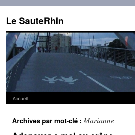
Aller
au
Le SauteRhin
contenu
Accueil
Marianne
Archives par mot-clé :