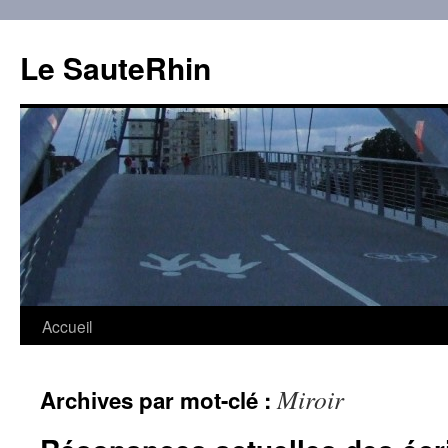
Aller
au
Le SauteRhin
contenu
Accueil
Miroir
Archives par mot-clé :