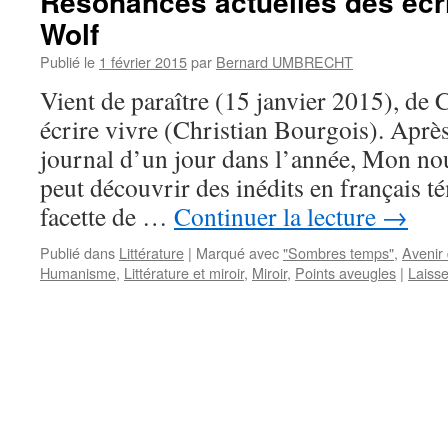
Résonances actuelles des écri
Wolf
Publié le
1 février 2015
par
Bernard UMBRECHT
Vient de paraître (15 janvier 2015), de 
écrire vivre (Christian Bourgois). Après
journal d’un jour dans l’année, Mon nou
peut découvrir des inédits en français 
facette de …
Continuer la lecture
→
Publié dans
Littérature
|
Marqué avec
"Sombres temps"
,
Avenir 
Humanisme
,
Littérature et miroir
,
Miroir
,
Points aveugles
|
Laiss