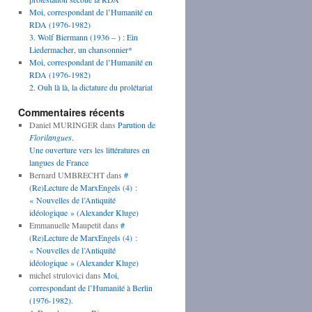
Moi, correspondant de l’Humanité en
RDA (1976-1982)
3. Wolf Biermann (1936 – ) : Ein
Liedermacher, un chansonnier*
Moi, correspondant de l’Humanité en
RDA (1976-1982)
2. Ouh là là, la dictature du prolétariat
Commentaires récents
Daniel MURINGER
dans
Parution de
Florilangues
.
Une ouverture vers les littératures en
langues de France
Bernard UMBRECHT
dans
#
(Re)Lecture de MarxEngels (4) :
« Nouvelles de l’Antiquité
idéologique » (Alexander Kluge)
Emmanuelle Maupetit
dans
#
(Re)Lecture de MarxEngels (4) :
« Nouvelles de l’Antiquité
idéologique » (Alexander Kluge)
michel strulovici
dans
Moi,
correspondant de l’Humanité à Berlin
(1976-1982).