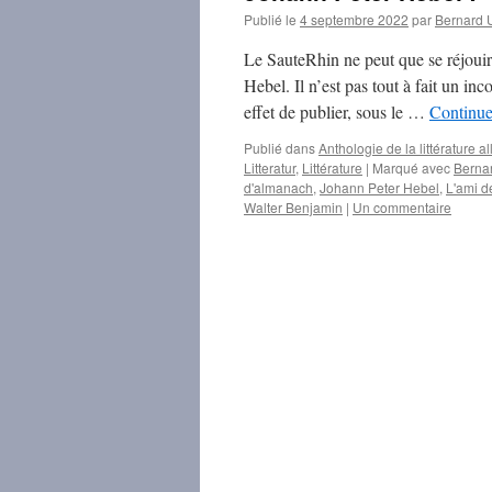
Publié le
4 septembre 2022
par
Bernard
Le SauteRhin ne peut que se réjouir 
Hebel. Il n’est pas tout à fait un in
effet de publier, sous le …
Continue
Publié dans
Anthologie de la littérature
Litteratur
,
Littérature
|
Marqué avec
Berna
d'almanach
,
Johann Peter Hebel
,
L'ami d
Walter Benjamin
|
Un commentaire