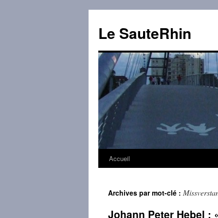
Aller
au
Le SauteRhin
contenu
Accueil
Missversta
Archives par mot-clé :
Johann Peter Hebel : 