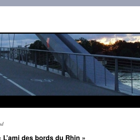
nd
« L’ami des bords du Rhin »