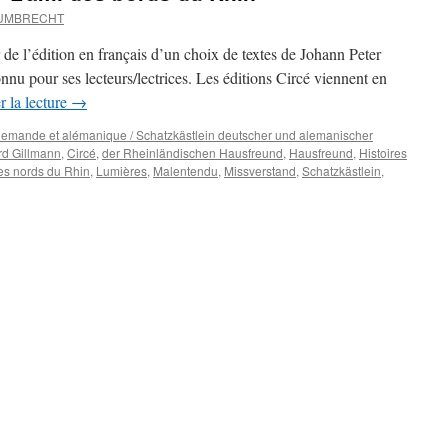
 UMBRECHT
de l’édition en français d’un choix de textes de Johann Peter
connu pour ses lecteurs/lectrices. Les éditions Circé viennent en
r la lecture
→
 allemande et alémanique / Schatzkästlein deutscher und alemanischer
rd Gillmann
,
Circé
,
der Rheinländischen Hausfreund
,
Hausfreund
,
Histoires
es nords du Rhin
,
Lumières
,
Malentendu
,
Missverstand
,
Schatzkästlein
,