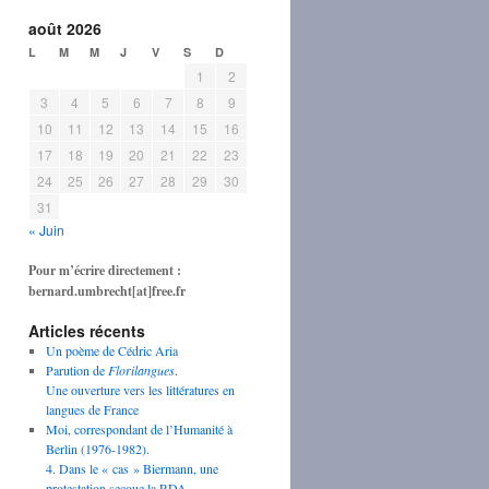
août 2026
L
M
M
J
V
S
D
1
2
3
4
5
6
7
8
9
10
11
12
13
14
15
16
17
18
19
20
21
22
23
24
25
26
27
28
29
30
31
« Juin
Pour m’écrire directement :
bernard.umbrecht[at]free.fr
Articles récents
Un poème de Cédric Aria
Parution de
Florilangues
.
Une ouverture vers les littératures en
langues de France
Moi, correspondant de l’Humanité à
Berlin (1976-1982).
4. Dans le « cas » Biermann, une
protestation secoue la RDA