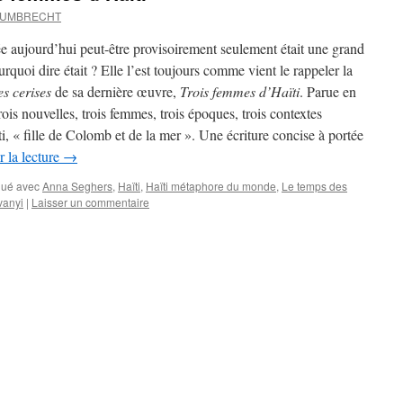
d UMBRECHT
 aujourd’hui peut-être provisoirement seulement était une grand
rquoi dire était ? Elle l’est toujours comme vient le rappeler la
s cerises
de sa dernière œuvre,
Trois femmes d’Haïti
. Parue en
Trois nouvelles, trois femmes, trois époques, trois contextes
ti, « fille de Colomb et de la mer ». Une écriture concise à portée
 la lecture
→
ué avec
Anna Seghers
,
Haïti
,
Haïti métaphore du monde
,
Le temps des
vanyi
|
Laisser un commentaire