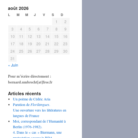
août 2026
L
M
M
J
V
S
D
1
2
3
4
5
6
7
8
9
10
11
12
13
14
15
16
17
18
19
20
21
22
23
24
25
26
27
28
29
30
31
« Juin
Pour m’écrire directement :
bernard.umbrecht[at]free.fr
Articles récents
Un poème de Cédric Aria
Parution de
Florilangues
.
Une ouverture vers les littératures en
langues de France
Moi, correspondant de l’Humanité à
Berlin (1976-1982).
4. Dans le « cas » Biermann, une
protestation secoue la RDA