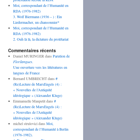
Moi, correspondant de l’Humanité en
RDA (1976-1982)
3. Wolf Biermann (1936 – ) : Ein
Liedermacher, un chansonnier*
Moi, correspondant de l’Humanité en
RDA (1976-1982)
2. Ouh là là, la dictature du prolétariat
Commentaires récents
Daniel MURINGER
dans
Parution de
Florilangues
.
Une ouverture vers les littératures en
langues de France
Bernard UMBRECHT
dans
#
(Re)Lecture de MarxEngels (4) :
« Nouvelles de l’Antiquité
idéologique » (Alexander Kluge)
Emmanuelle Maupetit
dans
#
(Re)Lecture de MarxEngels (4) :
« Nouvelles de l’Antiquité
idéologique » (Alexander Kluge)
michel strulovici
dans
Moi,
correspondant de l’Humanité à Berlin
(1976-1982).