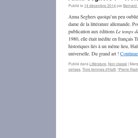
Publié le
14 décembre 2014
par
Bernar
Anna Seghers quoiqu’un peu oubliée
dame de la littérature allemande. Pou
publication aux éditions
Le temps de
1980, elle était inédite en français 
historiques liés à un même lieu, Haï
universelle. Du grand art !
Continuer
Publié dans
Littérature
,
Non classé
|
Marq
cerises
,
Trois femmes d'Haïti
,
²Pierre Rad