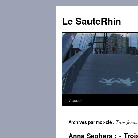
Aller
au
Le SauteRhin
contenu
Accueil
Trois femm
Archives par mot-clé :
Anna Seghers : « Troi