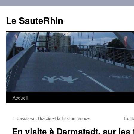
Aller
au
Le SauteRhin
contenu
Accueil
←
Jakob van Hoddis et la fin d’un monde
Ecri
En visite à Darmstadt, sur les 