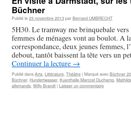
En visite à Darmstadt, sur les 
Büchner
Publié le
23 novembre 2013
par
Bernard UMBRECHT
5H30. Le tramway me brinquebale vers la
femmes de ménages vont au boulot. A la
correspondance, deux jeunes femmes, l’u
debout, tantôt baissent la tête vers un p
Continuer la lecture
→
Publié dans
Arts
,
Littérature
,
Théâtre
|
Marqué avec
Büchner 2
Büchner
,
Hundertwasser
,
Kusnthalle Marccel Duchamp
,
Mathil
allemands
,
Willy Brandt
|
Laisser un commentaire