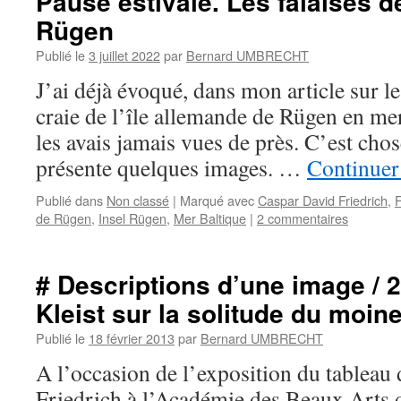
Pause estivale. Les falaises de
Rügen
Publié le
3 juillet 2022
par
Bernard UMBRECHT
J’ai déjà évoqué, dans mon article sur les
craie de l’île allemande de Rügen en mer
les avais jamais vues de près. C’est chose
présente quelques images. …
Continuer 
Publié dans
Non classé
|
Marqué avec
Caspar David Friedrich
,
F
de Rügen
,
Insel Rügen
,
Mer Baltique
|
2 commentaires
# Descriptions d’une image / 2
Kleist sur la solitude du moin
Publié le
18 février 2013
par
Bernard UMBRECHT
A l’occasion de l’exposition du tableau
Friedrich à l’Académie des Beaux Arts d