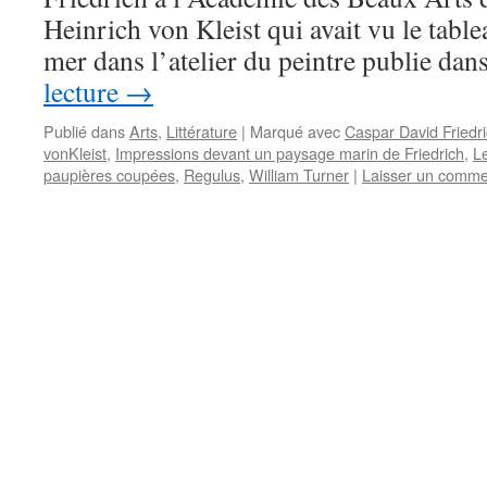
Heinrich von Kleist qui avait vu le tabl
mer dans l’atelier du peintre publie da
lecture
→
Publié dans
Arts
,
Littérature
|
Marqué avec
Caspar David Friedr
vonKleist
,
Impressions devant un paysage marin de Friedrich
,
L
paupières coupées
,
Regulus
,
William Turner
|
Laisser un comme