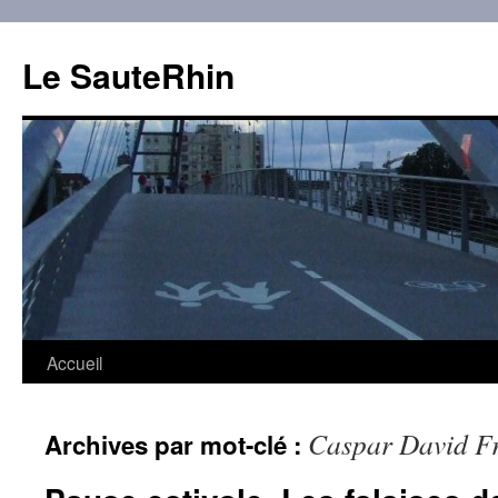
Aller
au
Le SauteRhin
contenu
Accueil
Caspar David Fr
Archives par mot-clé :