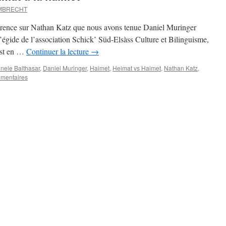
UMBRECHT
férence sur Nathan Katz que nous avons tenue Daniel Muringer
l’égide de l’association Schick’ Süd-Elsàss Culture et Bilinguisme,
 est en …
Continuer la lecture
→
nele Balthasar
,
Daniel Muringer
,
Haimet
,
Heimat vs Haimet
,
Nathan Katz
,
mentaires