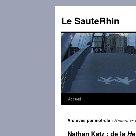
Aller
au
Le SauteRhin
contenu
Accueil
Heimat vs 
Archives par mot-clé :
Nathan Katz : de la
He