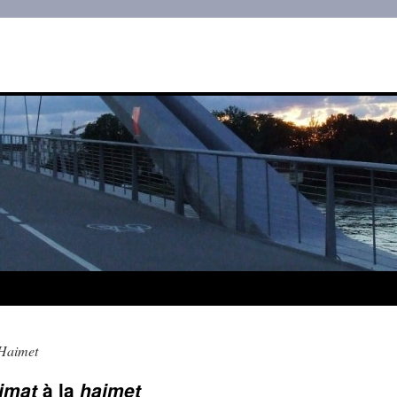
Haimet
imat
à la
haimet