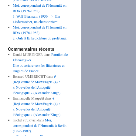
Moi, correspondant de l’Humanité en
RDA (1976-1982)
3. Wolf Biermann (1936 – ) : Ein
Liedermacher, un chansonnier*
Moi, correspondant de l’Humanité en
RDA (1976-1982)
2. Ouh là là, la dictature du prolétariat
Commentaires récents
Daniel MURINGER
dans
Parution de
Florilangues
.
Une ouverture vers les littératures en
langues de France
Bernard UMBRECHT
dans
#
(Re)Lecture de MarxEngels (4) :
« Nouvelles de l’Antiquité
idéologique » (Alexander Kluge)
Emmanuelle Maupetit
dans
#
(Re)Lecture de MarxEngels (4) :
« Nouvelles de l’Antiquité
idéologique » (Alexander Kluge)
michel strulovici
dans
Moi,
correspondant de l’Humanité à Berlin
(1976-1982).