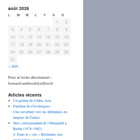
août 2026
L
M
M
J
V
S
D
1
2
3
4
5
6
7
8
9
10
11
12
13
14
15
16
17
18
19
20
21
22
23
24
25
26
27
28
29
30
31
« Juin
Pour m’écrire directement :
bernard.umbrecht[at]free.fr
Articles récents
Un poème de Cédric Aria
Parution de
Florilangues
.
Une ouverture vers les littératures en
langues de France
Moi, correspondant de l’Humanité à
Berlin (1976-1982).
4. Dans le « cas » Biermann, une
protestation secoue la RDA