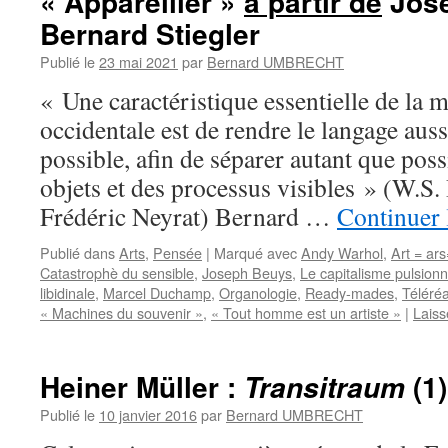
« Appareiller »
à partir de
Jose
Bernard Stiegler
Publié le
23 mai 2021
par
Bernard UMBRECHT
« Une caractéristique essentielle de la 
occidentale est de rendre le langage aus
possible, afin de séparer autant que poss
objets et des processus visibles » (W.S.
Frédéric Neyrat) Bernard …
Continuer 
Publié dans
Arts
,
Pensée
|
Marqué avec
Andy Warhol
,
Art = ar
Catastrophè du sensible
,
Joseph Beuys
,
Le capitalisme pulsionne
libidinale
,
Marcel Duchamp
,
Organologie
,
Ready-mades
,
Téléréa
« Machines du souvenir »
,
« Tout homme est un artiste »
|
Laiss
Heiner Müller :
(1)
Transitraum
Publié le
10 janvier 2016
par
Bernard UMBRECHT