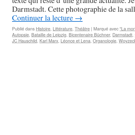
texte qui reste d’une grande actualité. Je 
Darmstadt. Cette photographie de la sa
Continuer la lecture
→
Publié dans
Histoire
,
Littérature
,
Théâtre
|
Marqué avec
"La mor
Autopsie
,
Bataille de Leipzig
,
Bicentenaire Büchner
,
Darmstadt
,
JC Hauschild
,
Karl Marx
,
Léonce et Lena
,
Organologie
,
Woyzec