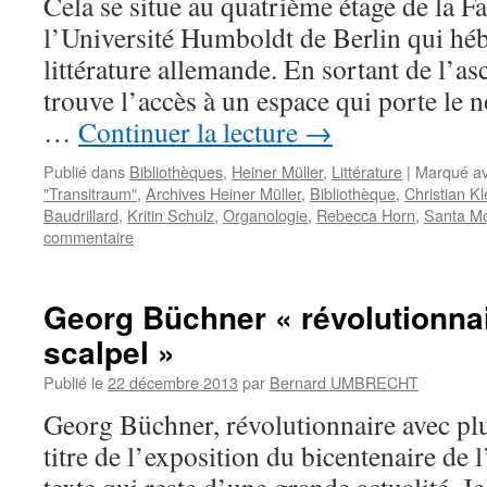
Cela se situe au quatrième étage de la F
l’Université Humboldt de Berlin qui hébe
littérature allemande. En sortant de l’as
trouve l’accès à un espace qui porte le
…
Continuer la lecture
→
Publié dans
Bibliothèques
,
Heiner Müller
,
Littérature
|
Marqué a
"Transitraum"
,
Archives Heiner Müller
,
Bibliothèque
,
Christian Kl
Baudrillard
,
Kritin Schulz
,
Organologie
,
Rebecca Horn
,
Santa M
commentaire
Georg Büchner « révolutionna
scalpel »
Publié le
22 décembre 2013
par
Bernard UMBRECHT
Georg Büchner, révolutionnaire avec plum
titre de l’exposition du bicentenaire de