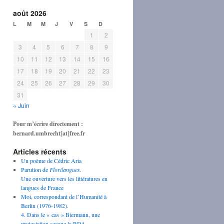
août 2026
L
M
M
J
V
S
D
1
2
3
4
5
6
7
8
9
10
11
12
13
14
15
16
17
18
19
20
21
22
23
24
25
26
27
28
29
30
31
« Juin
Pour m’écrire directement :
bernard.umbrecht[at]free.fr
Articles récents
Un poème de Cédric Aria
Parution de
Florilangues
.
Une ouverture vers les littératures en
langues de France
Moi, correspondant de l’Humanité à
Berlin (1976-1982).
4. Dans le « cas » Biermann, une
protestation secoue la RDA