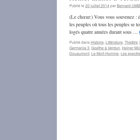
Publié le
20 juillet 2014
par
Bernard UM
(Le chœur:) Vous vous souvenez : da
les peuples où tous les peuples se te
logés quatre années durant sous …
Publié dans
Histoire
,
Littérature
,
Théâtre
|
Germania 3
,
Goethe à Verdun
,
Heiner Mül
Douaumont
,
Le Mort-Homme
,
Les spectr