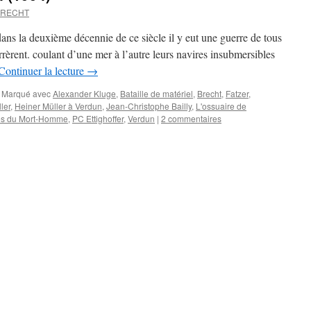
BRECHT
ns la deuxième décennie de ce siècle il y eut une guerre de tous
rrèrent. coulant d’une mer à l’autre leurs navires insubmersibles
Continuer la lecture
→
Marqué avec
Alexander Kluge
,
Bataille de matériel
,
Brecht
,
Fatzer
,
ler
,
Heiner Müller à Verdun
,
Jean-Christophe Bailly
,
L'ossuaire de
es du Mort-Homme
,
PC Ettighoffer
,
Verdun
|
2 commentaires