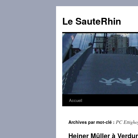
Aller
au
Le SauteRhin
contenu
Accueil
PC Ettigho
Archives par mot-clé :
Heiner Müller à Verdu