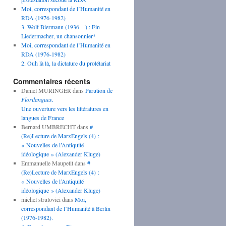
Moi, correspondant de l’Humanité en
RDA (1976-1982)
3. Wolf Biermann (1936 – ) : Ein
Liedermacher, un chansonnier*
Moi, correspondant de l’Humanité en
RDA (1976-1982)
2. Ouh là là, la dictature du prolétariat
Commentaires récents
Daniel MURINGER
dans
Parution de
Florilangues
.
Une ouverture vers les littératures en
langues de France
Bernard UMBRECHT
dans
#
(Re)Lecture de MarxEngels (4) :
« Nouvelles de l’Antiquité
idéologique » (Alexander Kluge)
Emmanuelle Maupetit
dans
#
(Re)Lecture de MarxEngels (4) :
« Nouvelles de l’Antiquité
idéologique » (Alexander Kluge)
michel strulovici
dans
Moi,
correspondant de l’Humanité à Berlin
(1976-1982).