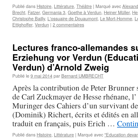
Publié dans
Histoire
,
Littérature
,
Théâtre
|
Marqué avec
Alexand
Brecht
,
Fatzer
,
Germania 3
,
Goethe à Verdun
,
Heiner Müller
,
He
Christophe Bailly
,
L'ossuaire de Douaumont
,
Le Mort-Homme
,
L
Ettighoffer
,
Verdun
|
2 commentaires
Lectures franco-allemandes sur
Erziehung vor Verdun (Educat
Verdun) d’Arnold Zweig
Publié le
9 mai 2014
par
Bernard UMBRECHT
Après la contribution de Peter Brunner 
de Carl Zuckmayer de Hesse rhénane, l’
Muringer des Cahiers d’un survivant de
(Dominik) Richert, écrits et édités en a
traduit en français, puis Erich …
Contin
Publié dans
Histoire
,
Littérature
|
Marqué avec
"Education deva