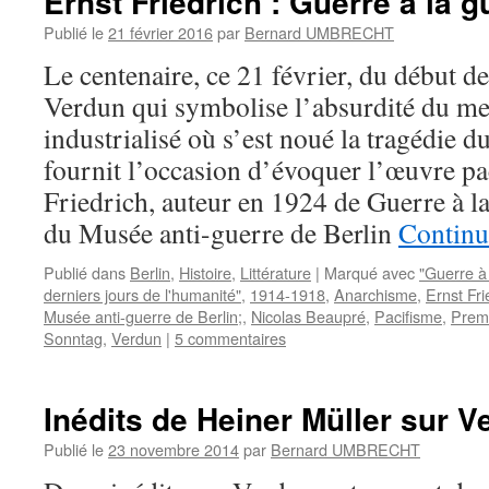
Ernst Friedrich : Guerre à la g
Publié le
21 février 2016
par
Bernard UMBRECHT
Le centenaire, ce 21 février, du début d
Verdun qui symbolise l’absurdité du me
industrialisé où s’est noué la tragédie 
fournit l’occasion d’évoquer l’œuvre pa
Friedrich, auteur en 1924 de Guerre à la
du Musée anti-guerre de Berlin
Continu
Publié dans
Berlin
,
Histoire
,
Littérature
|
Marqué avec
"Guerre à 
derniers jours de l'humanité"
,
1914-1918
,
Anarchisme
,
Ernst Fri
Musée anti-guerre de Berlin;
,
Nicolas Beaupré
,
Pacifisme
,
Premi
Sonntag
,
Verdun
|
5 commentaires
Inédits de Heiner Müller sur V
Publié le
23 novembre 2014
par
Bernard UMBRECHT