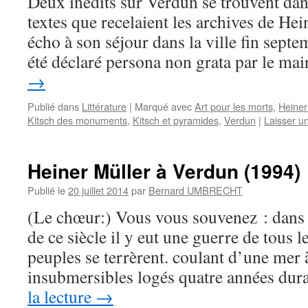
Deux inédits sur Verdun se trouvent dan
textes que recelaient les archives de Hei
écho à son séjour dans la ville fin septe
été déclaré persona non grata par le mai
→
Publié dans
Littérature
|
Marqué avec
Art pour les morts
,
Heiner
Kitsch des monuments
,
Kitsch et pyramides
,
Verdun
|
Laisser u
Heiner Müller à Verdun (1994)
Publié le
20 juillet 2014
par
Bernard UMBRECHT
(Le chœur:) Vous vous souvenez : dans
de ce siècle il y eut une guerre de tous l
peuples se terrèrent. coulant d’une mer à
insubmersibles logés quatre années du
la lecture
→