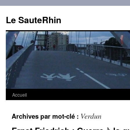
Aller
au
Le SauteRhin
contenu
Accueil
Verdun
Archives par mot-clé :