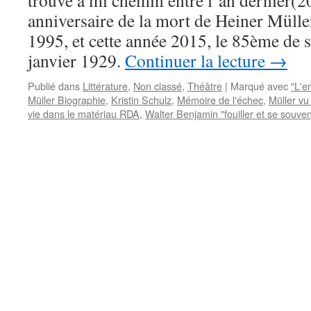
trouve à mi chemin entre l’an dernier(2
anniversaire de la mort de Heiner Mülle
1995, et cette année 2015, le 85ème de s
janvier 1929.
Continuer la lecture
→
Publié dans
Littérature
,
Non classé
,
Théâtre
|
Marqué avec
"L'e
Müller Biographie
,
Kristin Schulz
,
Mémoire de l'échec
,
Müller vu
vie dans le matériau RDA
,
Walter Benjamin "fouiller et se souven