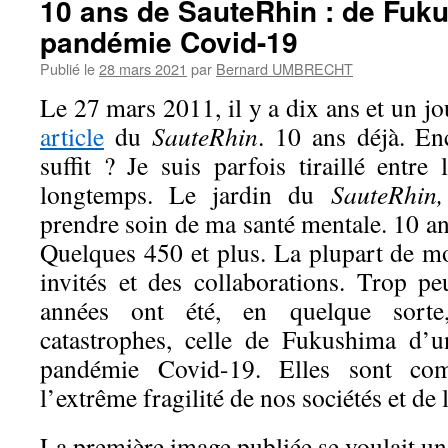
10 ans de SauteRhin : de Fuku
pandémie Covid-19
Publié le
28 mars 2021
par
Bernard UMBRECHT
Le 27 mars 2011, il y a dix ans et un jo
article
du
SauteRhin
. 10 ans déjà. En
suffit ? Je suis parfois tiraillé entr
longtemps. Le jardin du
SauteRhin
prendre soin de ma santé mentale. 10 an
Quelques 450 et plus. La plupart de moi
invités et des collaborations. Trop p
années ont été, en quelque sort
catastrophes, celle de Fukushima d’u
pandémie Covid-19. Elles sont c
l’extrême fragilité de nos sociétés et de 
La première image publiée se voulait un