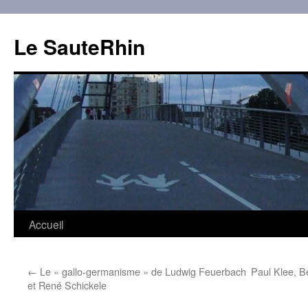
Aller
au
Le SauteRhin
contenu
Accueil
←
Le « gallo-germanisme » de Ludwig Feuerbach
Paul Klee, Be
et René Schickele