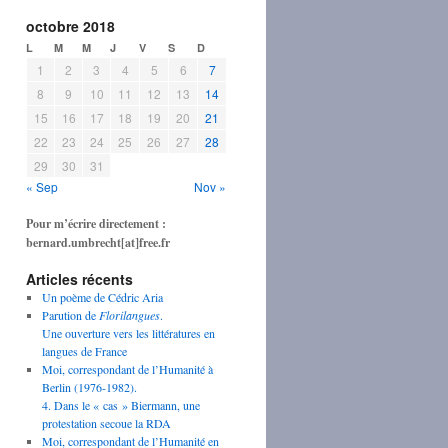
octobre 2018
L
M
M
J
V
S
D
1
2
3
4
5
6
7
8
9
10
11
12
13
14
15
16
17
18
19
20
21
22
23
24
25
26
27
28
29
30
31
« Sep
Nov »
Pour m’écrire directement :
bernard.umbrecht[at]free.fr
Articles récents
Un poème de Cédric Aria
Parution de
Florilangues
.
Une ouverture vers les littératures en
langues de France
Moi, correspondant de l’Humanité à
Berlin (1976-1982).
4. Dans le « cas » Biermann, une
protestation secoue la RDA
Moi, correspondant de l’Humanité en