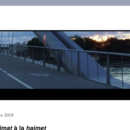
re 2018
imat
à la
haimet