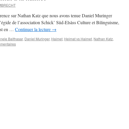
UMBRECHT
férence sur Nathan Katz que nous avons tenue Daniel Muringer
l’égide de l’association Schick’ Süd-Elsàss Culture et Bilinguisme,
 est en …
Continuer la lecture
→
nele Balthasar
,
Daniel Muringer
,
Haimet
,
Heimat vs Haimet
,
Nathan Katz
,
mentaires