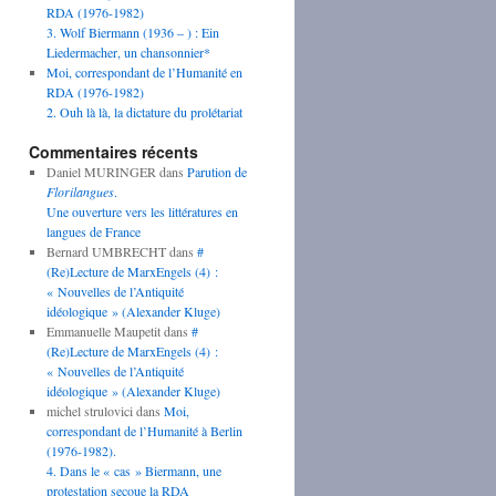
RDA (1976-1982)
3. Wolf Biermann (1936 – ) : Ein
Liedermacher, un chansonnier*
Moi, correspondant de l’Humanité en
RDA (1976-1982)
2. Ouh là là, la dictature du prolétariat
Commentaires récents
Daniel MURINGER
dans
Parution de
Florilangues
.
Une ouverture vers les littératures en
langues de France
Bernard UMBRECHT
dans
#
(Re)Lecture de MarxEngels (4) :
« Nouvelles de l’Antiquité
idéologique » (Alexander Kluge)
Emmanuelle Maupetit
dans
#
(Re)Lecture de MarxEngels (4) :
« Nouvelles de l’Antiquité
idéologique » (Alexander Kluge)
michel strulovici
dans
Moi,
correspondant de l’Humanité à Berlin
(1976-1982).
4. Dans le « cas » Biermann, une
protestation secoue la RDA