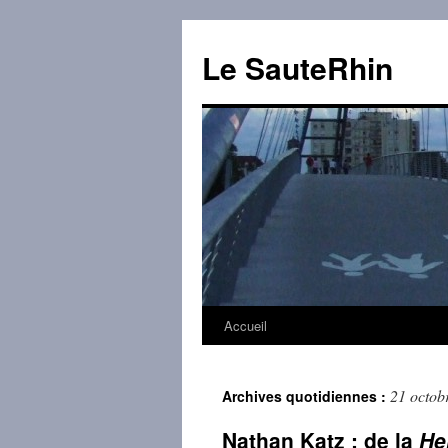
Aller
au
Le SauteRhin
contenu
Accueil
21 octob
Archives quotidiennes :
Nathan Katz : de la
He